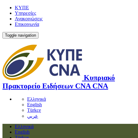
ΚΥΠΕ
Υπηρεσίες
Ανακοινώσεις
Επικοινωνία
Toggle navigation
Κυπριακό
Πρακτορείο Ειδήσεων
CNA
CNA
Ελληνικά
English
Türkçe
عربي
Ελληνικά
English
Türkçe