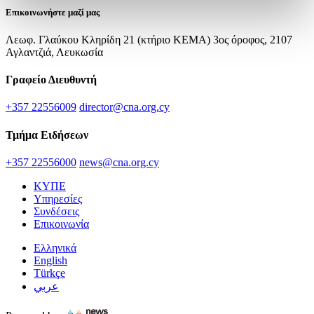
Επικοινωνήστε μαζί μας
Λεωφ. Γλαύκου Κληρίδη 21 (κτήριο ΚΕΜΑ) 3ος όροφος, 2107
Αγλαντζιά, Λευκωσία
Γραφείο Διευθυντή
+357 22556009
director@cna.org.cy
Τμήμα Ειδήσεων
+357 22556000
news@cna.org.cy
ΚΥΠΕ
Υπηρεσίες
Συνδέσεις
Επικοινωνία
Ελληνικά
English
Türkçe
عربي