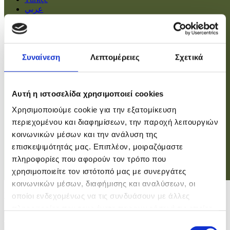
عربي
Αρχική
Πολιτική
Συναίνεση
Λεπτομέρειες
Σχετικά
Οικονομία
Βουλή
Κοινωνία
Εσωτερικά
Αυτή η ιστοσελίδα χρησιμοποιεί cookies
Ευρώπη
Χρησιμοποιούμε cookie για την εξατομίκευση
Κόσμος
Αθλητικά
περιεχομένου και διαφημίσεων, την παροχή λειτουργιών
Virals
κοινωνικών μέσων και την ανάλυση της
Επιστήμες
επισκεψιμότητάς μας. Επιπλέον, μοιραζόμαστε
πληροφορίες που αφορούν τον τρόπο που
χρησιμοποιείτε τον ιστότοπό μας με συνεργάτες
Σύνδεση
κοινωνικών μέσων, διαφήμισης και αναλύσεων, οι
Σύνδεση
οποίοι ενδεχομένως να τις συνδυάσουν με άλλες
πληροφορίες που τους έχετε παραχωρήσει ή τις οποίες
Χρήστης
έχουν συλλέξει σε σχέση με την από μέρους σας χρήση
Επιλογή
Κωδικός