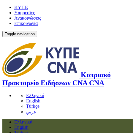
ΚΥΠΕ
Υπηρεσίες
Ανακοινώσεις
Επικοινωνία
Toggle navigation
Κυπριακό
Πρακτορείο Ειδήσεων
CNA
CNA
Ελληνικά
English
Türkçe
عربي
Ελληνικά
English
Türkçe