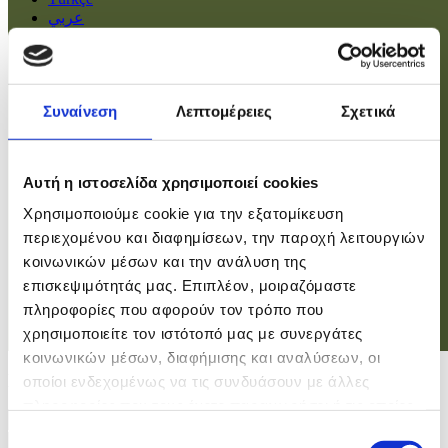
عربي
Αρχική
Πολιτική
Συναίνεση
Λεπτομέρειες
Σχετικά
Οικονομία
Βουλή
Κοινωνία
Εσωτερικά
Αυτή η ιστοσελίδα χρησιμοποιεί cookies
Ευρώπη
Χρησιμοποιούμε cookie για την εξατομίκευση
Κόσμος
Αθλητικά
περιεχομένου και διαφημίσεων, την παροχή λειτουργιών
Virals
κοινωνικών μέσων και την ανάλυση της
Επιστήμες
επισκεψιμότητάς μας. Επιπλέον, μοιραζόμαστε
πληροφορίες που αφορούν τον τρόπο που
χρησιμοποιείτε τον ιστότοπό μας με συνεργάτες
Σύνδεση
κοινωνικών μέσων, διαφήμισης και αναλύσεων, οι
Σύνδεση
οποίοι ενδεχομένως να τις συνδυάσουν με άλλες
πληροφορίες που τους έχετε παραχωρήσει ή τις οποίες
Χρήστης
έχουν συλλέξει σε σχέση με την από μέρους σας χρήση
Επιλογή
Κωδικός