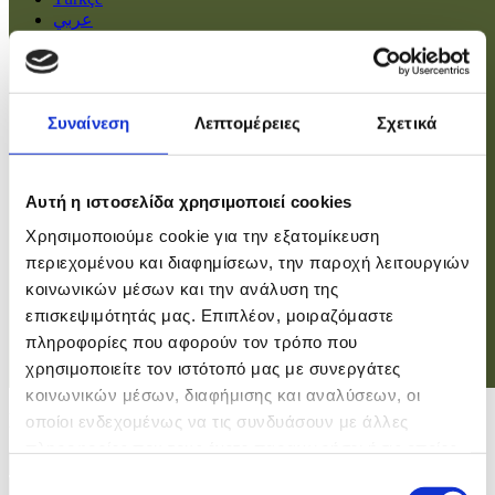
عربي
Αρχική
Πολιτική
Συναίνεση
Λεπτομέρειες
Σχετικά
Οικονομία
Βουλή
Κοινωνία
Εσωτερικά
Αυτή η ιστοσελίδα χρησιμοποιεί cookies
Ευρώπη
Χρησιμοποιούμε cookie για την εξατομίκευση
Κόσμος
Αθλητικά
περιεχομένου και διαφημίσεων, την παροχή λειτουργιών
Virals
κοινωνικών μέσων και την ανάλυση της
Επιστήμες
επισκεψιμότητάς μας. Επιπλέον, μοιραζόμαστε
πληροφορίες που αφορούν τον τρόπο που
χρησιμοποιείτε τον ιστότοπό μας με συνεργάτες
Σύνδεση
κοινωνικών μέσων, διαφήμισης και αναλύσεων, οι
Σύνδεση
οποίοι ενδεχομένως να τις συνδυάσουν με άλλες
πληροφορίες που τους έχετε παραχωρήσει ή τις οποίες
Χρήστης
έχουν συλλέξει σε σχέση με την από μέρους σας χρήση
Επιλογή
Κωδικός