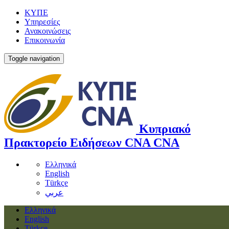
ΚΥΠΕ
Υπηρεσίες
Ανακοινώσεις
Επικοινωνία
Toggle navigation
Κυπριακό
Πρακτορείο Ειδήσεων
CNA
CNA
Ελληνικά
English
Türkçe
عربي
Ελληνικά
English
Türkçe