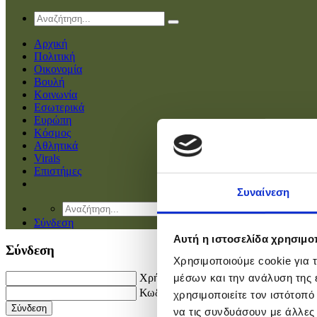
Αρχική
Πολιτική
Οικονομία
Βουλή
Κοινωνία
Εσωτερικά
Ευρώπη
Κόσμος
Αθλητικά
Virals
Επιστήμες
Συναίνεση
Σύνδεση
Αυτή η ιστοσελίδα χρησιμοπ
Σύνδεση
Χρησιμοποιούμε cookie για 
Χρήστης
μέσων και την ανάλυση της
Κωδικός
χρησιμοποιείτε τον ιστότοπ
να τις συνδυάσουν με άλλες