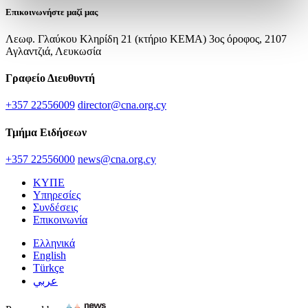
Επικοινωνήστε μαζί μας
Λεωφ. Γλαύκου Κληρίδη 21 (κτήριο ΚΕΜΑ) 3ος όροφος, 2107
Αγλαντζιά, Λευκωσία
Γραφείο Διευθυντή
+357 22556009
director@cna.org.cy
Τμήμα Ειδήσεων
+357 22556000
news@cna.org.cy
ΚΥΠΕ
Υπηρεσίες
Συνδέσεις
Επικοινωνία
Ελληνικά
English
Türkçe
عربي