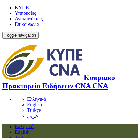
ΚΥΠΕ
Υπηρεσίες
Ανακοινώσεις
Επικοινωνία
Toggle navigation
Κυπριακό
Πρακτορείο Ειδήσεων
CNA
CNA
Ελληνικά
English
Türkçe
عربي
Ελληνικά
English
Türkçe