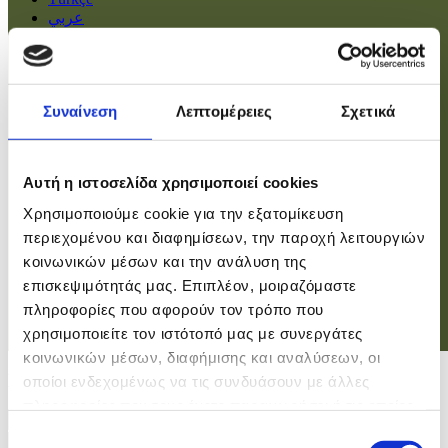
عربي
Αρχική
Πολιτική
Συναίνεση
Λεπτομέρειες
Σχετικά
Οικονομία
Βουλή
Κοινωνία
Εσωτερικά
Αυτή η ιστοσελίδα χρησιμοποιεί cookies
Ευρώπη
Χρησιμοποιούμε cookie για την εξατομίκευση
Κόσμος
Αθλητικά
περιεχομένου και διαφημίσεων, την παροχή λειτουργιών
Virals
κοινωνικών μέσων και την ανάλυση της
Επιστήμες
επισκεψιμότητάς μας. Επιπλέον, μοιραζόμαστε
πληροφορίες που αφορούν τον τρόπο που
χρησιμοποιείτε τον ιστότοπό μας με συνεργάτες
Σύνδεση
κοινωνικών μέσων, διαφήμισης και αναλύσεων, οι
Σύνδεση
οποίοι ενδεχομένως να τις συνδυάσουν με άλλες
πληροφορίες που τους έχετε παραχωρήσει ή τις οποίες
Χρήστης
έχουν συλλέξει σε σχέση με την από μέρους σας χρήση
Επιλογή
Κωδικός