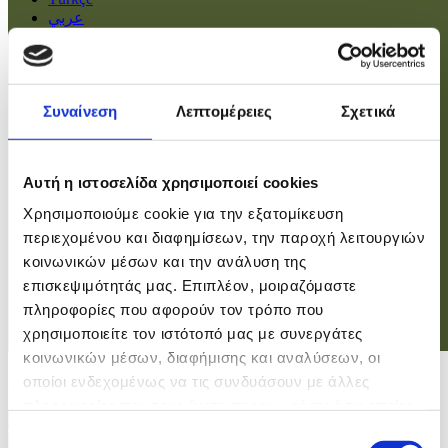
عربي
Αρχική
Πολιτική
Συναίνεση
Λεπτομέρειες
Σχετικά
Οικονομία
Βουλή
Κοινωνία
Εσωτερικά
Αυτή η ιστοσελίδα χρησιμοποιεί cookies
Ευρώπη
Χρησιμοποιούμε cookie για την εξατομίκευση
Κόσμος
Αθλητικά
περιεχομένου και διαφημίσεων, την παροχή λειτουργιών
Virals
κοινωνικών μέσων και την ανάλυση της
Επιστήμες
επισκεψιμότητάς μας. Επιπλέον, μοιραζόμαστε
πληροφορίες που αφορούν τον τρόπο που
χρησιμοποιείτε τον ιστότοπό μας με συνεργάτες
Σύνδεση
κοινωνικών μέσων, διαφήμισης και αναλύσεων, οι
Σύνδεση
οποίοι ενδεχομένως να τις συνδυάσουν με άλλες
πληροφορίες που τους έχετε παραχωρήσει ή τις οποίες
Χρήστης
έχουν συλλέξει σε σχέση με την από μέρους σας χρήση
Επιλογή
Κωδικός