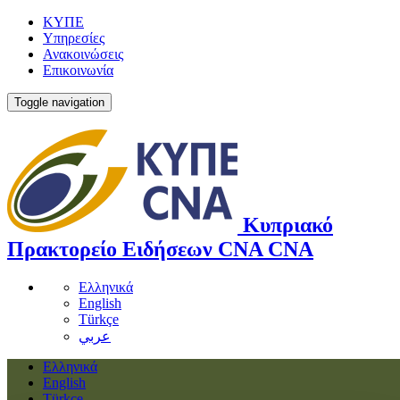
ΚΥΠΕ
Υπηρεσίες
Ανακοινώσεις
Επικοινωνία
Toggle navigation
Κυπριακό
Πρακτορείο Ειδήσεων
CNA
CNA
Ελληνικά
English
Türkçe
عربي
Ελληνικά
English
Türkçe