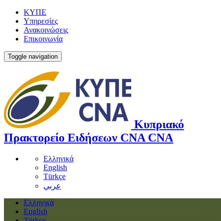
ΚΥΠΕ
Υπηρεσίες
Ανακοινώσεις
Επικοινωνία
Toggle navigation
Κυπριακό
Πρακτορείο Ειδήσεων
CNA
CNA
Ελληνικά
English
Türkçe
عربي
Ελληνικά
English
Türkçe