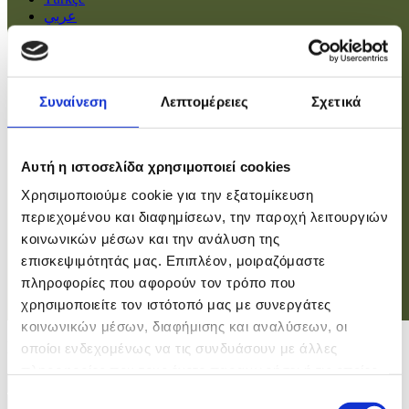
عربي
Αρχική
Πολιτική
Συναίνεση
Λεπτομέρειες
Σχετικά
Οικονομία
Βουλή
Κοινωνία
Εσωτερικά
Αυτή η ιστοσελίδα χρησιμοποιεί cookies
Ευρώπη
Χρησιμοποιούμε cookie για την εξατομίκευση
Κόσμος
Αθλητικά
περιεχομένου και διαφημίσεων, την παροχή λειτουργιών
Virals
κοινωνικών μέσων και την ανάλυση της
Επιστήμες
επισκεψιμότητάς μας. Επιπλέον, μοιραζόμαστε
πληροφορίες που αφορούν τον τρόπο που
χρησιμοποιείτε τον ιστότοπό μας με συνεργάτες
Σύνδεση
κοινωνικών μέσων, διαφήμισης και αναλύσεων, οι
Σύνδεση
οποίοι ενδεχομένως να τις συνδυάσουν με άλλες
πληροφορίες που τους έχετε παραχωρήσει ή τις οποίες
Χρήστης
έχουν συλλέξει σε σχέση με την από μέρους σας χρήση
Επιλογή
Κωδικός