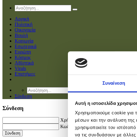
Αρχική
Πολιτική
Οικονομία
Βουλή
Κοινωνία
Εσωτερικά
Ευρώπη
Κόσμος
Αθλητικά
Virals
Επιστήμες
Συναίνεση
Σύνδεση
Αυτή η ιστοσελίδα χρησιμοπ
Σύνδεση
Χρησιμοποιούμε cookie για 
Χρήστης
μέσων και την ανάλυση της
Κωδικός
χρησιμοποιείτε τον ιστότοπ
να τις συνδυάσουν με άλλες