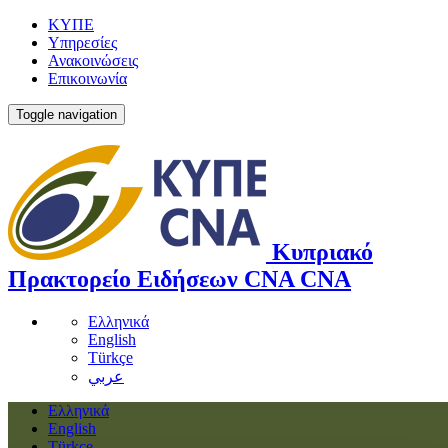
ΚΥΠΕ
Υπηρεσίες
Ανακοινώσεις
Επικοινωνία
Toggle navigation
Κυπριακό
Πρακτορείο Ειδήσεων
CNA
CNA
Ελληνικά
English
Türkçe
عربي
Ελληνικά
English
Türkçe