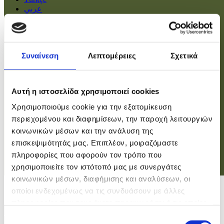
عربي
Αρχική
Πολιτική
Συναίνεση
Λεπτομέρειες
Σχετικά
Οικονομία
Βουλή
Κοινωνία
Εσωτερικά
Αυτή η ιστοσελίδα χρησιμοποιεί cookies
Ευρώπη
Χρησιμοποιούμε cookie για την εξατομίκευση
Κόσμος
Αθλητικά
περιεχομένου και διαφημίσεων, την παροχή λειτουργιών
Virals
κοινωνικών μέσων και την ανάλυση της
Επιστήμες
επισκεψιμότητάς μας. Επιπλέον, μοιραζόμαστε
πληροφορίες που αφορούν τον τρόπο που
χρησιμοποιείτε τον ιστότοπό μας με συνεργάτες
Σύνδεση
κοινωνικών μέσων, διαφήμισης και αναλύσεων, οι
Σύνδεση
οποίοι ενδεχομένως να τις συνδυάσουν με άλλες
πληροφορίες που τους έχετε παραχωρήσει ή τις οποίες
Χρήστης
έχουν συλλέξει σε σχέση με την από μέρους σας χρήση
Επιλογή
Κωδικός