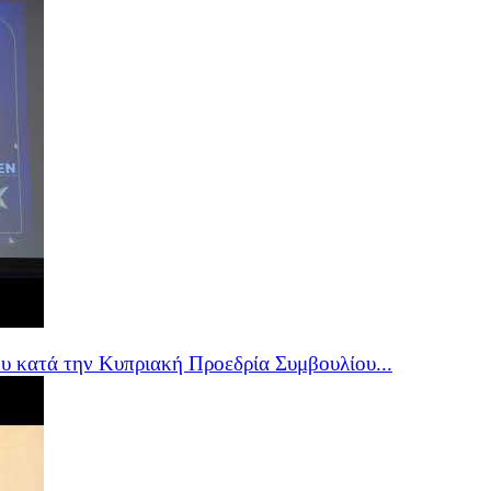
υ κατά την Κυπριακή Προεδρία Συμβουλίου...