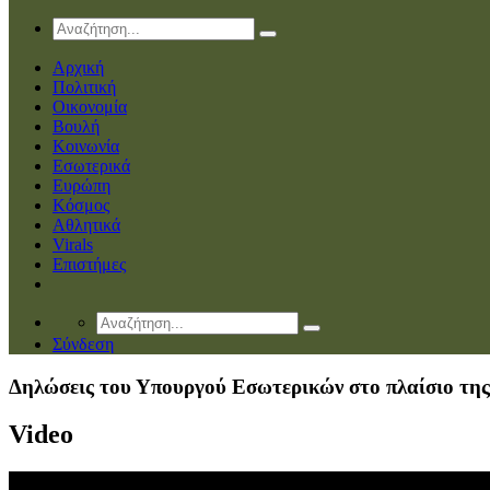
Αρχική
Πολιτική
Οικονομία
Βουλή
Κοινωνία
Εσωτερικά
Ευρώπη
Κόσμος
Αθλητικά
Virals
Επιστήμες
Σύνδεση
Δηλώσεις του Υπουργού Εσωτερικών στο πλαίσιο της 
Video