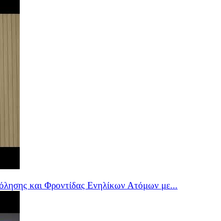
όλησης και Φροντίδας Ενηλίκων Ατόμων με...