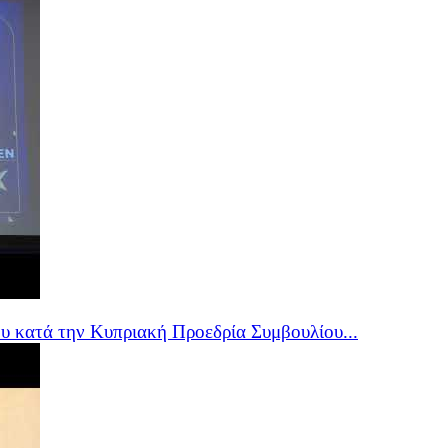
υ κατά την Κυπριακή Προεδρία Συμβουλίου...