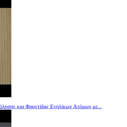
όλησης και Φροντίδας Ενηλίκων Ατόμων με...