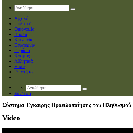
Αρχική
Πολιτική
Οικονομία
Βουλή
Κοινωνία
Εσωτερικά
Ευρώπη
Κόσμος
Αθλητικά
Virals
Επιστήμες
Σύνδεση
Σύστημα Έγκαιρης Προειδοποίησης του Πληθυσμού C
Video