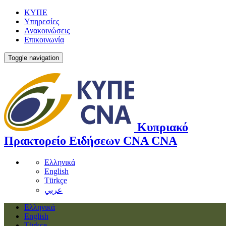
ΚΥΠΕ
Υπηρεσίες
Ανακοινώσεις
Επικοινωνία
Toggle navigation
Κυπριακό
Πρακτορείο Ειδήσεων
CNA
CNA
Ελληνικά
English
Türkçe
عربي
Ελληνικά
English
Türkçe