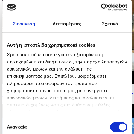
Συναίνεση
Λεπτομέρειες
Σχετικά
Αυτή η ιστοσελίδα χρησιμοποιεί cookies
Χρησιμοποιούμε cookie για την εξατομίκευση
περιεχομένου και διαφημίσεων, την παροχή λειτουργιών
κοινωνικών μέσων και την ανάλυση της
επισκεψιμότητάς μας. Επιπλέον, μοιραζόμαστε
πληροφορίες που αφορούν τον τρόπο που
09/07/2026 16:19
χρησιμοποιείτε τον ιστότοπό μας με συνεργάτες
Δήλωση Υπουργού Εσωτερικών για τα αποτελέσματα τη
κοινωνικών μέσων, διαφήμισης και αναλύσεων, οι
Κυπριακής Προεδρίας του Συμβουλίου της...
οποίοι ενδεχομένως να τις συνδυάσουν με άλλες
πληροφορίες που τους έχετε παραχωρήσει ή τις οποίες
έχουν συλλέξει σε σχέση με την από μέρους σας χρήση
Επιλογή
των υπηρεσιών τους.
Αναγκαία
συγκατάθεσης