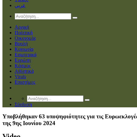
عربي
Αρχική
Πολιτική
Οικονομία
Βουλή
Κοινωνία
Εσωτερικά
Ευρώπη
Κόσμος
Αθλητικά
Virals
Επιστήμες
Σύνδεση
Υποβλήθηκαν 63 υποψηφιότητες για τις Ευρωεκλογέ
της 9ης Ιουνίου 2024
Video